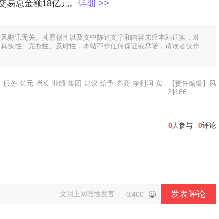
交易总金额18亿元。
详细 >>
与风财讯无关。其原创性以及文中陈述文字和内容未经本站证实，对
的真实性、完整性、及时性，本站不作任何保证或承诺，请读者仅作
升
服务
亿元
增长
业绩
集团
建议
给予
券商
净利润
实
【责任编辑】风
科186
0
人参与
0
评论
发表评论
文明上网理性发言
0/400