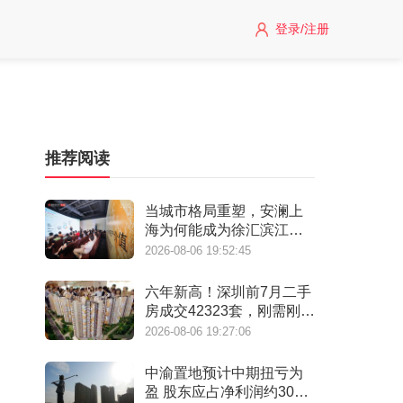
登录/注册
推荐阅读
当城市格局重塑，安澜上
海为何能成为徐汇滨江承
接“新质生产力”的人居锚
2026-08-06 19:52:45
点？
六年新高！深圳前7月二手
房成交42323套，刚需刚改
撑起"量的回归"
2026-08-06 19:27:06
中渝置地预计中期扭亏为
盈 股东应占净利润约3000