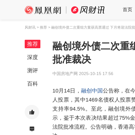
首页
风财讯
> 推荐
> 融创境外债二次重组方案获高票通过 下月将迎法院
融创境外债二次重
推荐
批准裁决
深度
测评
中国房地产网
2025-10-15 17:56
百科
10月14日，
融创中国
公告称，在今
人投票，其中1469名债权人投票
支持率94.5%。至此，融创境
示，鉴于本次表决结果超过75%
法院批准流程。公告明确，香港高