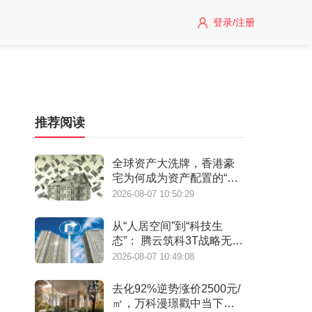
登录/注册
推荐阅读
全球资产大洗牌，香港豪
宅为何成为资产配置的“必
选项”？
2026-08-07 10:50:29
从“人居空间”到“科技生
态”： 腾云筑科3T战略无锡
首发，生态圈协同重构未
2026-08-07 10:49:08
来人居
去化92%逆势涨价2500元/
㎡，万科漫璟戳中当下最