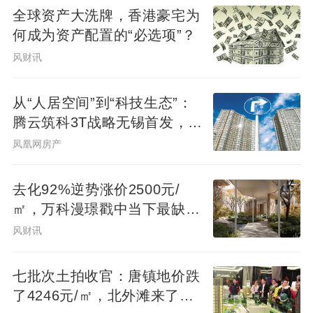
全球资产大洗牌，香港豪宅为
何成为资产配置的“必选项”？
风财讯
从“人居空间”到“科技生态”：
腾云筑科3T战略无锡首发，生
态圈协同重构未来人居
凤凰网房产
去化92%逆势涨价2500元/
㎡，万科漫璟戳中当下最缺的
松弛生活
风财讯
七批次土拍收官：唐镇地价跌
了4246元/㎡，北外滩来了两