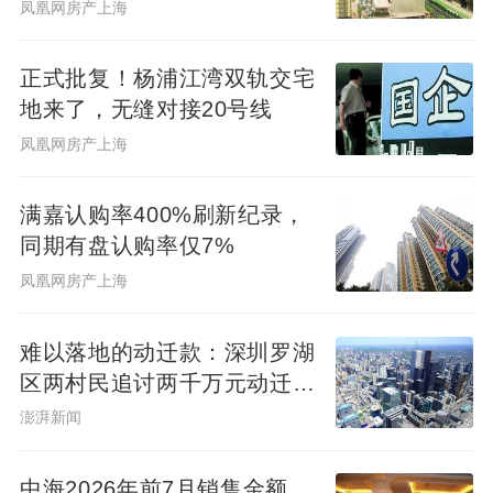
位温州首富
凤凰网房产上海
正式批复！杨浦江湾双轨交宅
地来了，无缝对接20号线
凤凰网房产上海
满嘉认购率400%刷新纪录，
同期有盘认购率仅7%
凤凰网房产上海
难以落地的动迁款：深圳罗湖
区两村民追讨两千万元动迁款
八年未果
澎湃新闻
中海2026年前7月销售金额