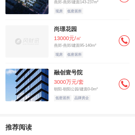
燕郊-燕郊/建面143-237m²
现房
低密居所
尚璟花园
13000元/㎡
燕郊-燕郊/建面95-140m²
现房
低密居所
融创壹号院
3000万元/套
朝阳-朝阳公园/建面0-0m²
低密居所
品牌房企
推荐阅读