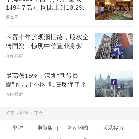
1494.7亿元 同比上升13.2%
观点网
搁置十年的观澜旧改，股权全
转国资，惊现中信置业身影
咚咚找房
最高涨16%，深圳“跌得最
惨”的几个小区 触底反弹了？
咚咚找房
首页
>
推荐
>
正文
登陆
|
电脑版
|
网站地图
|
联系客服