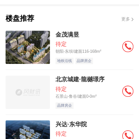
保利物业此次进驻的粤东高速路段区域，
楼盘推荐
更多
覆盖广东省粤东区域的河源、梅州等市的揭
博、粤赣、惠河、梅河、兴华、汕昆、梅平
金茂满昱
等高速公路，共47个服务区，提供车辆管
待定
朝阳-东坝/建面116-168m²
理、治安秩序等综合后勤服务。
详细 >>
地铁沿线
品牌房企
北京城建·龍樾璟序
待定
石景山-鲁谷/建面0-0m²
品牌房企
兴达·东华院
待定