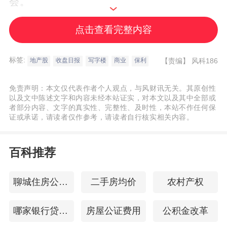
会。
点击查看完整内容
保利物业管理层在业绩会上对公司上半年
的经营情况进行了总结，并进一步明确了下
标签:
【责编】
风科186
地产股
收盘日报
写字楼
商业
保利
半年的经营目标。
详细 >>
免责声明：本文仅代表作者个人观点，与风财讯无关。其原创性
保利物业接连进驻三项目
以及文中陈述文字和内容未经本站证实，对本文以及其中全部或
者部分内容、文字的真实性、完整性、及时性，本站不作任何保
证或承诺，请读者仅作参考，请读者自行核实相关内容。
7月8日消息，保利物业近期在交通场站、
商业
写字楼
、
科技园区
等业态的服务领域进
百科推荐
一步拓展，成功进驻粤东高速、广州民营科
技园白云工业园区、广联达集团广州办公楼
聊城住房公积金查询
二手房均价
农村产权
三个项目，未来将为这些企业提供综合管理
哪家银行贷款容易
房屋公证费用
公积金改革
服务。