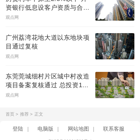
显高于TOP100供应链企业 16.22%的平均增
资银行低息设客户资质与合作
渠道门槛
长速度，头部供应链企业在行业下行周期出
观点网
现“增收不增利”；其中，TCL科技
广州荔湾花地大道以东地块项
（000100.SZ）、特变电工（600089.SH）
目通过复核
和宝钢股份（600019.SH）分别以
观点网
188.78%、43.69%和40.53%的增速领跑头
部供应链企业。
东莞莞城细村片区城中村改造
项目备案复核通过 总投资10
超一半供应链上市公司净利润下滑
亿元
观点网
供应链上市公司归母净利润TOP100强
首页
>
推荐
>
正文
中，不到一半供应链企业的净利润保持增
长，涨幅超100%的共15家，50%-100%的共
登陆
|
电脑版
|
网站地图
|
联系客服
4家，20%-50%的共7家，20%以下的共23