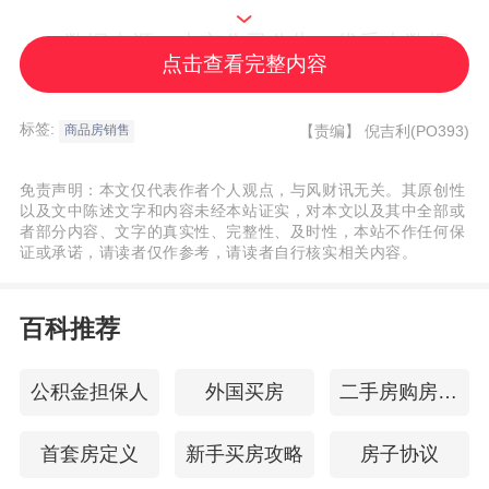
数据来源：上市公司公告、优采大数据
点击查看完整内容
整理
标签:
【责编】
倪吉利(PO393)
商品房销售
中国建筑以2.08万亿元夺“营收王”
免责声明：本文仅代表作者个人观点，与风财讯无关。其原创性
以及文中陈述文字和内容未经本站证实，对本文以及其中全部或
据榜单数据，2025年中国建筑
者部分内容、文字的真实性、完整性、及时性，本站不作任何保
（601668.SH）营收率先突破20000亿元，
证或承诺，请读者仅作参考，请读者自行核实相关内容。
登顶成为供应链上市公司营收之王，头部总
包类企业的营收能力可见一斑。TOP2-5名分
百科推荐
别为美的集团（000333.SZ）、宝钢股份
公积金担保人
外国买房
二手房购房合同注意事项
（600019.SH）、海尔智家（600690.SH）
和上海建工（600170.SH），营业收入均超
首套房定义
新手买房攻略
房子协议
2000亿元。