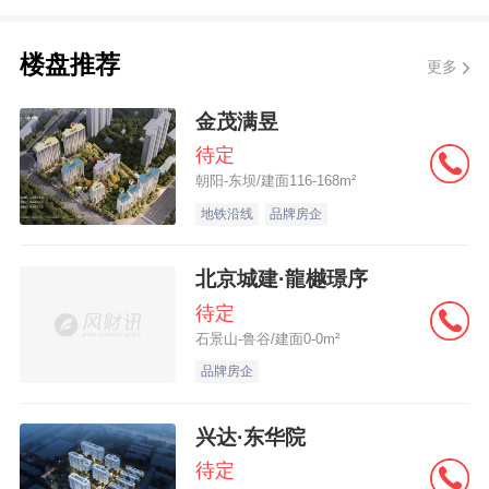
在营收增长方面，营业收入TOP10供应
楼盘推荐
更多
链企业的平均增速为-1.48%，高于TOP100
供应链企业-4.42%的平均增速，头部供应链
金茂满昱
企业体量大、底子厚且劲头也足；其中，美
待定
朝阳-东坝/建面116-168m²
的集团（000333.SZ）、TCL科技
地铁沿线
品牌房企
（000100.SZ）和上海电气（601727.SH）
分别以12.08%、11.67%和9.03%的同比增
北京城建·龍樾璟序
长保持稳健。
待定
石景山-鲁谷/建面0-0m²
超6成供应链上市公司营收出现下降
品牌房企
供应链上市公司营业收入TOP100强中，
兴达·东华院
待定
不到4成供应链企业的营收保持增长，涨幅超