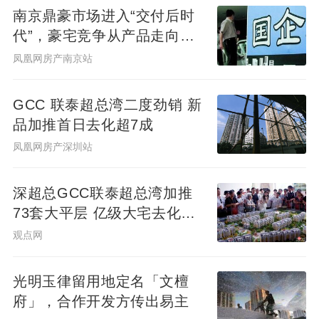
南京鼎豪市场进入“交付后时
中国建筑（601668.SH）和格力电器
代”，豪宅竞争从产品走向服
（000651.SH）分别以439.45亿元、390.69
务
凤凰网房产南京站
亿元和290.03亿元荣登供应链净利润前三
位，TOP10供应链上市公司净利润合计
GCC 联泰超总湾二度劲销 新
1819.74亿元，占TOP100供应链上市公司净
品加推首日去化超7成
利润总额的76.15%。
凤凰网房产深圳站
深超总GCC联泰超总湾加推
73套大平层 亿级大宅去化近8
成
观点网
美的集团日赚约1.20亿元成“利润王”
光明玉律留用地定名「文檀
府」，合作开发方传出易主
据榜单数据，2025年美的集团