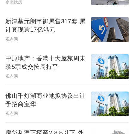
咚咚找房
（000333.SZ）归母净利润入账439.45亿
元，相当于每日赚1.20亿元，成为净利润之
新鸿基元朗芊御累售317套 累
王，也即赚钱最多的供应链企业。TOP2-5名
计套现逾17亿港元
分别为中国建筑（601668.SH）、格力电器
观点网
（000651.SH）、海尔智家（600690.SH）
和海康威视（002415.SZ），净利润均超100
中原地产：香港十大屋苑周末
亿元。
录5宗成交按周持平
观点网
数据来源：上市公司公告、优采大数据
佛山千灯湖商业地拟协议出让
整理
予招商宝华
观点网
在净利润增长方面，归母净利润TOP10
供应链企业的平均增长速度为 29.88%，明
房贷利率下探至2.8%以下 外