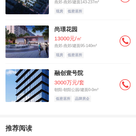
燕郊-燕郊/建面143-237m²
20%的共1家，10%-20%的共8家，10%以下
现房
低密居所
的共24家，超6成供应链企业营收出现下滑。
其中，电线电缆、消防设施、软体家居、智
尚璟花园
慧停车、密封胶行业营收增长稳健；景观设
13000元/㎡
计、幕墙工程、水泥、建筑陶瓷、装饰设计
燕郊-燕郊/建面95-140m²
等行业营收下滑明显。
现房
低密居所
融创壹号院
3000万元/套
数据来源：上市公司公告、优采大数据
朝阳-朝阳公园/建面0-0m²
整理
低密居所
品牌房企
从2025年房建供应链上市公司净利润来
看，超过50亿元的供应链企业有9家，超过
推荐阅读
100亿元有6家。美的集团（000333.SH）、