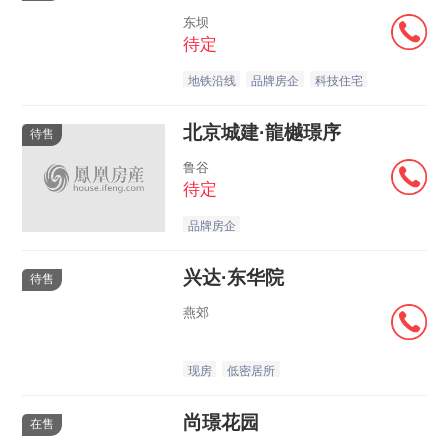
东坝
待定
地铁沿线
品牌房企
科技住宅
北京城建·龍樾璟序
待售
鲁谷
待定
品牌房企
兴达·东华院
待售
燕郊
现房
低密居所
尚璟花园
在售