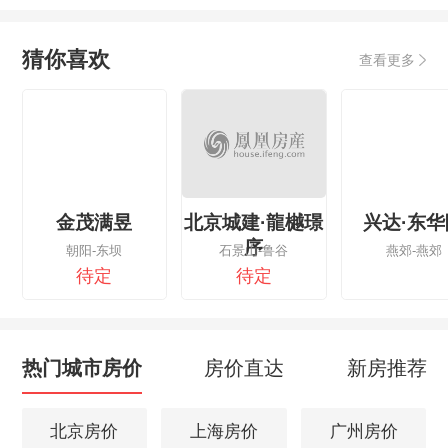
猜你喜欢
查看更多
金茂满昱
北京城建·龍樾璟
兴达·东华
序
朝阳-东坝
石景山-鲁谷
燕郊-燕郊
待定
待定
热门城市房价
房价直达
新房推荐
北京房价
上海房价
广州房价