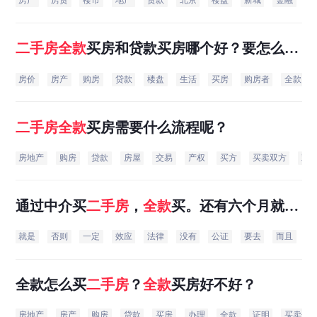
房产
房贷
楼市
地产
贷款
北京
楼盘
新城
金融
中
二手房
全款
买房和贷款买房哪个好？要怎么去
选择？
房价
房产
购房
贷款
楼盘
生活
买房
购房者
全款
二手房
全款
买房需要什么流程呢？
房地产
购房
贷款
房屋
交易
产权
买方
买卖双方
双
通过中介买
二手房
，
全款
买。还有六个月就可
以免去四万的营业税，所以过户就得推迟。
就是
否则
一定
效应
法律
没有
公证
要去
而且
首
全款怎么买
二手房
？
全款
买房好不好？
房地产
房产
购房
贷款
买房
办理
全款
证明
买卖合