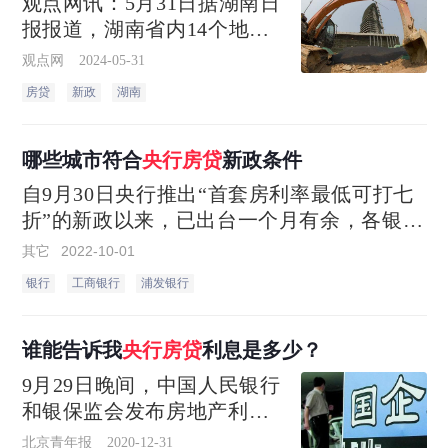
观点网讯：5月31日据湖南日
报报道，湖南省内14个地级
市实施了央行的房贷新政。
观点网
2024-05-31
根据新政，首套和二套商业
房贷
新政
湖南
性个人住房贷款利率下限被
取消，同时最低首付款比例
也进行了调整
哪些城市符合
央行房贷
新政条件
自9月30日央行推出“首套房利率最低可打七
折”的新政以来，已出台一个月有余，各银行
房贷利率根据新政有所调整，但七折利率仍
其它
2022-10-01
难觅踪迹。
银行
工商银行
浦发银行
谁能告诉我
央行房贷
利息是多少？
9月29日晚间，中国人民银行
和银保监会发布房地产利好
政策：符合条件的城市，可
北京青年报
2020-12-31