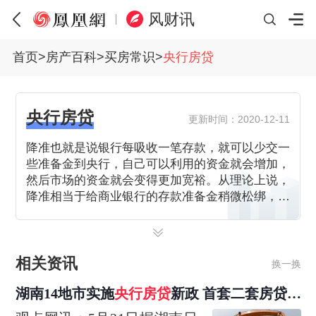
风财讯
首页
>
房产百科
>
买房常识
>
央行房贷
央行房贷
更新时间：2020-12-11
降准也就是说银行每吸收一笔存款，就可以少交一
些准备金到央行，自己可以利用的资金就会增加，
然后市场的资金就会变得更加宽裕。从理论上说，
降准相当于给商业银行的存款准备金稍微松绑，房
贷发放更容易，利率可能也会稍微降低，但影响应
该有限。
相关资讯
换一换
湖南14地市实施
央行房贷
新政 首套二套房贷款
利率下限取消