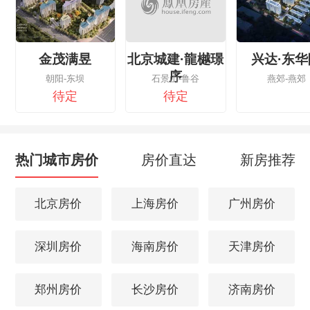
金茂满昱
北京城建·龍樾璟
兴达·东华
序
朝阳-东坝
石景山-鲁谷
燕郊-燕郊
待定
待定
热门城市房价
房价直达
新房推荐
北京房价
上海房价
广州房价
深圳房价
海南房价
天津房价
郑州房价
长沙房价
济南房价