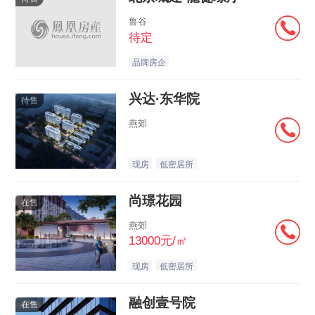
鲁谷
待定
品牌房企
兴达·东华院
待售
燕郊
现房
低密居所
尚璟花园
在售
燕郊
13000元/㎡
现房
低密居所
融创壹号院
在售