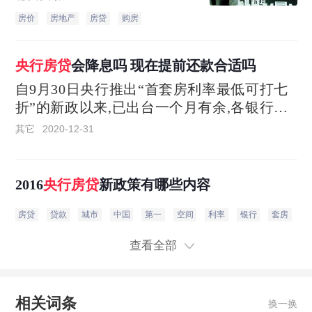
根据当地房地产市场形势变
房价
房地产
房贷
购房
化及调控要求，自主决定在
2022年底前阶段性维持、下
调或取消当地...
央行房贷
会降息吗 现在提前还款合适吗
自9月30日央行推出“首套房利率最低可打七
折”的新政以来,已出台一个月有余,各银行房
贷利率根据新政有所调整,但七折利率仍难觅
其它
2020-12-31
踪迹。“许多人对央行下达的房贷利率新政有
所误读
2016
央行房贷
新政策有哪些内容
房贷
贷款
城市
中国
第一
空间
利率
银行
套房
年
查看全部
相关词条
换一换