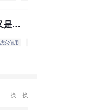
又是怎
诚实信用
原则
换一换