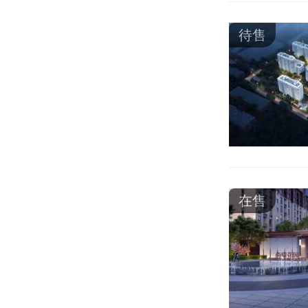
待售
在售