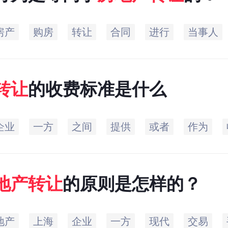
房产
购房
转让
合同
进行
当事人
转让
的收费标准是什么
企业
一方
之间
提供
或者
作为
地产
转让
的原则是怎样的？
地产
上海
企业
一方
现代
交易