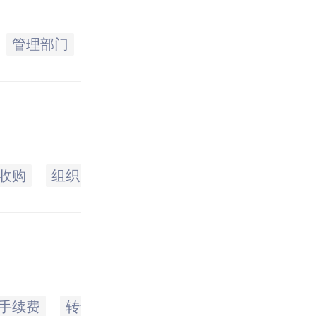
管理部门
有关
签订
申报
日内
收购
组织
其他
国有企业
抵债
有
手续费
转让
支付
他人
作为
商品