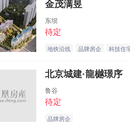
金茂满昱
东坝
待定
地铁沿线
品牌房企
科技住
北京城建·龍樾璟序
鲁谷
待定
品牌房企