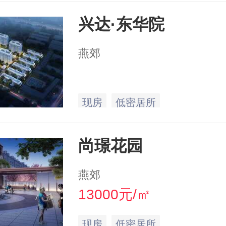
兴达·东华院
燕郊
现房
低密居所
尚璟花园
燕郊
13000元/㎡
现房
低密居所