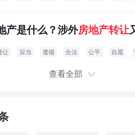
地产是什么？涉外
房地产
转让
事？
转让
应当
遵循
合法
公平
自愿
查看全部
条