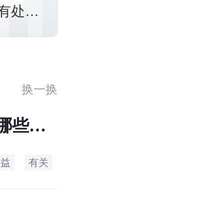
有处分
换一换
哪些后
权益
有关
登记
哪些
程序
进行