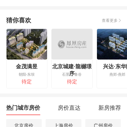
猜你喜欢
查看更多
金茂满昱
北京城建·龍樾璟
兴达·东华
序
朝阳-东坝
石景山-鲁谷
燕郊-燕郊
待定
待定
热门城市房价
房价直达
新房推荐
北京房价
上海房价
广州房价