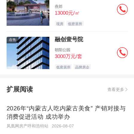
燕郊
13000元/㎡
现房
低密居所
融创壹号院
在售
朝阳公园
3000万元/套
低密居所
品牌房企
扩展阅读
查看更多
2026年“内蒙古人吃内蒙古美食” 产销对接与
消费促进活动 成功举办
凤凰网房产呼和浩特站
2026-08-07