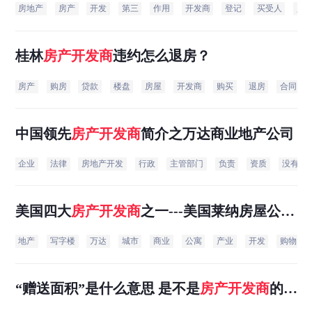
房地产
房产
开发
第三
作用
开发商
登记
买受人
义
桂林
房产
开发商
违约怎么退房？
房产
购房
贷款
楼盘
房屋
开发商
购买
退房
合同
中国领先
房产
开发商
简介之万达商业地产公司
企业
法律
房地产开发
行政
主管部门
负责
资质
没有
美国四大
房产
开发商
之一---美国莱纳房屋公司
简介
地产
写字楼
万达
城市
商业
公寓
产业
开发
购物
“赠送面积”是什么意思 是不是
房产
开发商
的一
种销售陷阱呢