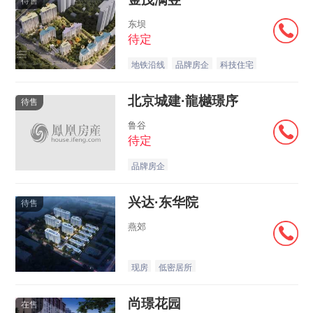
待售
东坝
待定
地铁沿线
品牌房企
科技住宅
北京城建·龍樾璟序
待售
鲁谷
待定
品牌房企
兴达·东华院
待售
燕郊
现房
低密居所
尚璟花园
在售