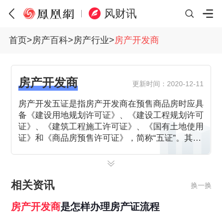
风财讯
首页
>
房产百科
>
房产行业
>
房产开发商
房产开发商
更新时间：2020-12-11
房产开发五证是指房产开发商在预售商品房时应具
备《建设用地规划许可证》、《建设工程规划许可
证》、《建筑工程施工许可证》、《国有土地使用
证》和《商品房预售许可证》，简称“五证”。其中
前三个证由市住建局核发，《国有土地使用证》和
《商品房预售许可证》由市国土资源 和房屋管理
局核发。购房者去房产开发商项目售楼中心，看房
时就有，只要房子预售证有了，在售楼处就可以看
相关资讯
换一换
房产开发五证。去售楼处看房时，如何识别房产开
房产
开发商
是怎样办理房产证流程
发五证，谨防被忽悠？\n