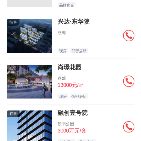
品牌房企
兴达·东华院
待售
燕郊
现房
低密居所
尚璟花园
在售
燕郊
13000元/㎡
现房
低密居所
融创壹号院
在售
朝阳公园
3000万元/套