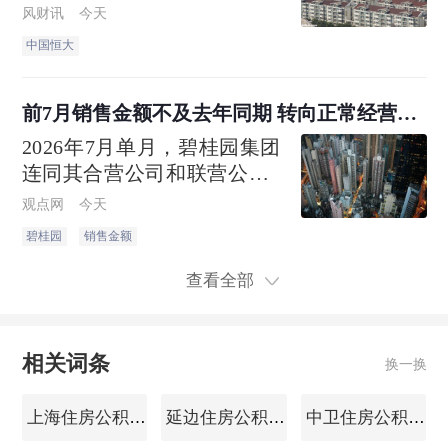
复执行信息，执行标的11.7亿
风财讯
今天
余元，执行法院为江苏省苏
中国恒大
州市中级人民法院。该公司
成立于2006年12月，由鑫鑫
(BVI)有限公司、均荣控股有
前7月销售金额不及去年同期 转向正常经营的
限公司、周承炎等共同持股
碧桂园仍要面对难题
2026年7月单月，碧桂园集团
连同其合营公司和联营公司
共实现归属公司股东权益的
观点网
今天
合同销售金额约人民币22.6亿
碧桂园
销售金额
元，归属公司股东权益的合
同销售建筑面积约28万平方
查看全部
米
相关词条
换一换
上海住房公积金查询
延边住房公积金查询
中卫住房公积金查询