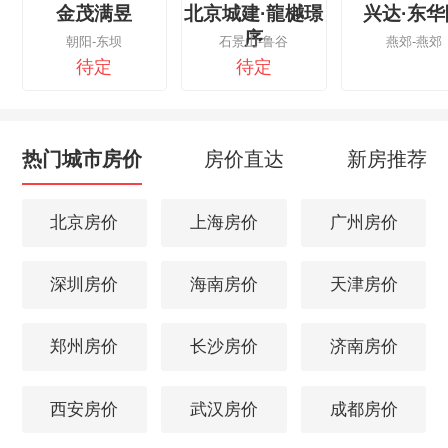
金茂满昱
北京城建·龍樾璟
兴达·东华
序
朝阳-东坝
石景山-鲁谷
燕郊-燕郊
待定
待定
热门城市房价
房价直达
新房推荐
北京房价
上海房价
广州房价
深圳房价
海南房价
天津房价
郑州房价
长沙房价
济南房价
西安房价
武汉房价
成都房价