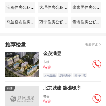
宝鸡住房公积金查询
大理住房公积金查询
张家界住房公积金查询
乌兰察布住房公积金查询
万宁住房公积金查询
贵港住房公积金查询
推荐楼盘
查看更多
金茂满昱
待售
东坝
待定
地铁沿线
品牌房企
科技住宅
北京城建·龍樾璟序
待售
鲁谷
待定