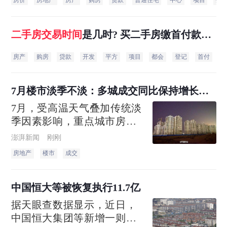
房价
房地产
房产
购房
贷款
普通住宅
中心
项目
生
二手房
交易
时间
是几时? 买二手房缴首付款时
间和交房时间是什么时候？
房产
购房
贷款
开发
平方
项目
都会
登记
首付
二
7月楼市淡季不淡：多城成交同比保持增长，
上海豪宅项目开盘日光
7月，受高温天气叠加传统淡
季因素影响，重点城市房地
产成交环比有所走弱，但和
澎湃新闻
刚刚
去年同期对比整体仍具备韧
房地产
楼市
成交
性，多城新房、二手房成交
量同比保持增长
中国恒大等被恢复执行11.7亿
据天眼查数据显示，近日，
中国恒大集团等新增一则恢