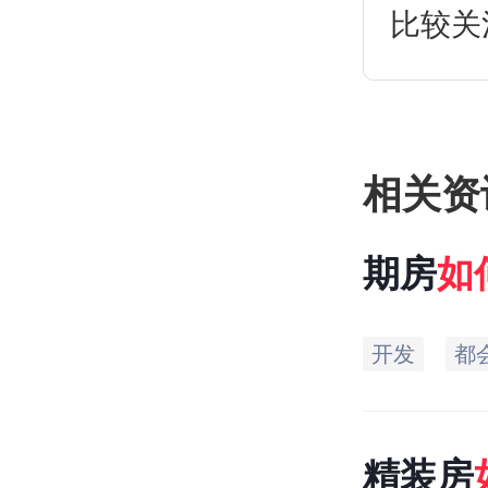
比较关
介绍，
哪些吧
相关资
期房
如
开发
都
精装房