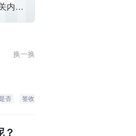
关内容
事项有
换一换
是否
签收
问题
查看
一般
通知书
呢？