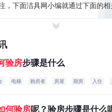
注，下面洁具网小编就通过下面的相
一起来看看如何验房？收房验房注意
!
讯
何
验
房
步骤是什么
会
电梯
购房者
房屋
期房
入住
如何
验
房
呢？验房步骤是什么