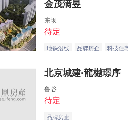
金茂满昱
东坝
待定
地铁沿线
品牌房企
科技住
北京城建·龍樾璟序
鲁谷
待定
品牌房企