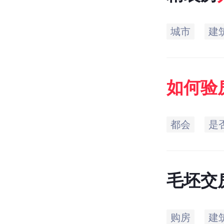
城市
建
如何
验
都会
是
毛坯交
验？
购房
建