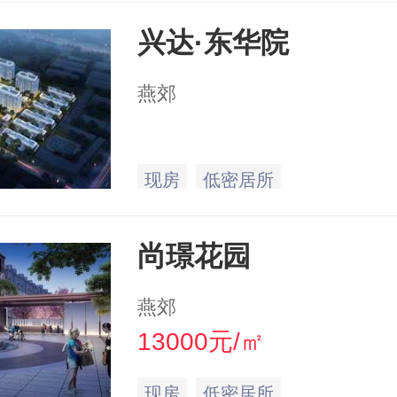
兴达·东华院
燕郊
现房
低密居所
尚璟花园
燕郊
13000元/㎡
现房
低密居所