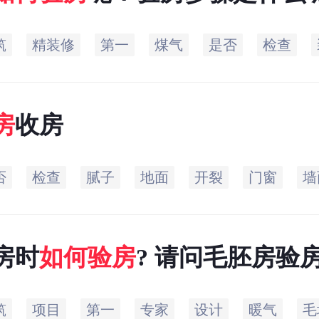
筑
精装修
第一
煤气
是否
检查
房
收房
否
检查
腻子
地面
开裂
门窗
墙
房时
如何
验
房
? 请问毛胚房验
筑
项目
第一
专家
设计
暖气
毛