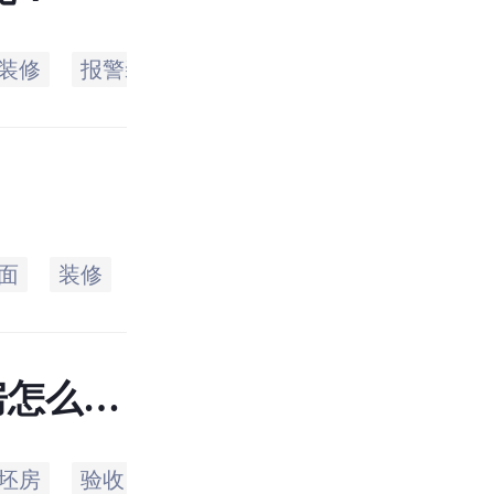
装修
报警装置
如果
烟道
业主
冒
面
装修
插座
开关
面的
屋顶
房怎么
坯房
验收
问题
如何
检查
要求