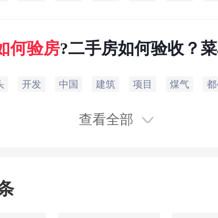
如何
验
房
?二手房如何验收？
知识
头
开发
中国
建筑
项目
煤气
都
查看全部
条