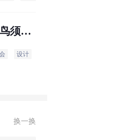
菜鸟须知
会
设计
是否
房屋
裂缝
检查
换一换