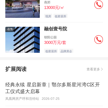
燕郊
13000元/㎡
现房
低密居所
融创壹号院
在售
朝阳公园
3000万元/套
低密居所
品牌房企
扩展阅读
查看更多
经典永续 星启新章｜鄂尔多斯星河湾C区开
工仪式盛大启幕
凤凰网房产呼和浩特站
2026-07-25