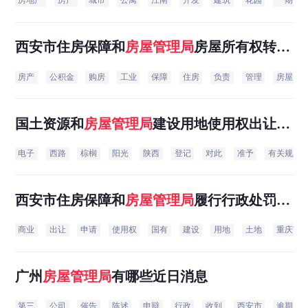
房地产
房产
城市
公寓
江南
开发
建筑
花园
一期
西安市住房保障和
房屋
管理局
房屋所有权转移
登记
房产
公积金
购房
工业
保障
住房
负责
管理
房屋
国土资源和
房屋
管理局
建设用地使用权出让公
告
电子
西路
棕榈
阳光
陕西
登记
对此
准予
有关规定
西安市住房保障和
房屋
管理局
履行行政处罚决
定催告书
商业
出让
申请
使用权
国有
建设
用地
土地
重庆市
广州
房屋
管理局
有哪些近日消息
第三
公司
催告
陈述
申辩
行政
收到
西安市
逾期