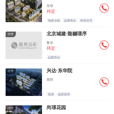
东坝
待定
地铁沿线
品牌房企
科技住宅
北京城建·龍樾璟序
待售
鲁谷
待定
品牌房企
兴达·东华院
待售
燕郊
现房
低密居所
尚璟花园
在售