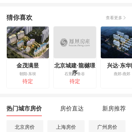
猜你喜欢
查看更多
金茂满昱
北京城建·龍樾璟
兴达·东华
序
朝阳-东坝
石景山-鲁谷
燕郊-燕郊
待定
待定
热门城市房价
房价直达
新房推荐
北京房价
上海房价
广州房价