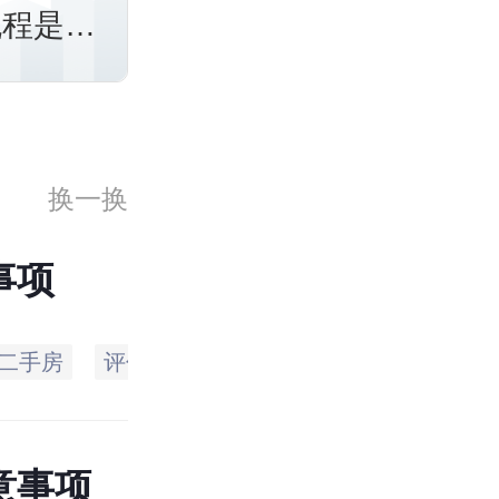
流程是什
换一换
事项
二手房
评估
办理
借款
还款
借款
意事项