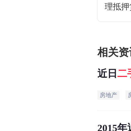
理抵押
么？
相关资
近日
二
房地产
2015