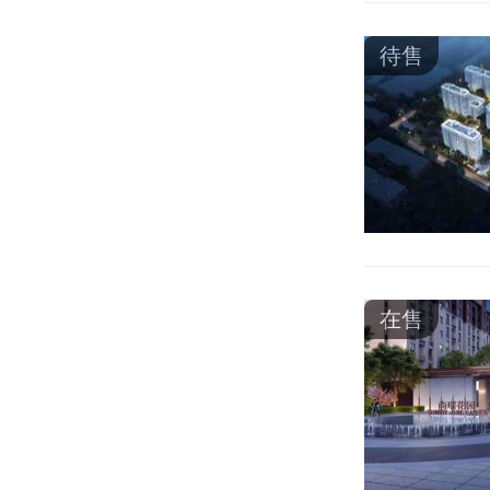
待售
在售