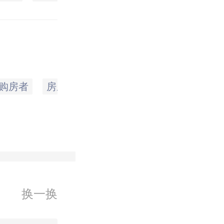
购房者
房屋
办理
本息
提供
收入
换一换