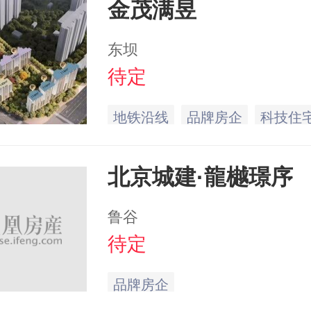
金茂满昱
东坝
待定
地铁沿线
品牌房企
科技住
北京城建·龍樾璟序
鲁谷
待定
品牌房企