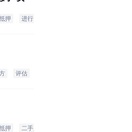
抵押
进行
二手房
借款
办理
房屋
方
评估
房产证
结婚证
户口本
身
抵押
二手房
进行
房屋
借款人
买