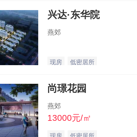
兴达·东华院
燕郊
现房
低密居所
尚璟花园
燕郊
13000元/㎡
现房
低密居所