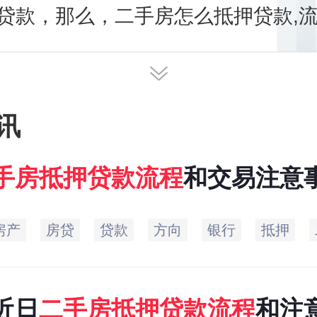
贷款，那么，二手房怎么抵押贷款,
讯
手房
抵押
贷款
流程
和交易注意
房产
房贷
贷款
方向
银行
抵押
年近日
二手房
抵押
贷款
流程
和注