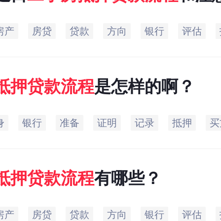
房产
房贷
贷款
方向
银行
评估
抵押
贷款
流程
是怎样的啊？
身
银行
准备
证明
记录
抵押
买
抵押
贷款
流程
有哪些？
房产
房贷
贷款
方向
银行
评估