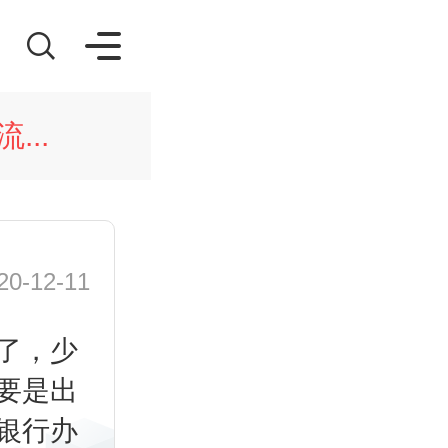
...
-12-11
了，少
要是出
银行办