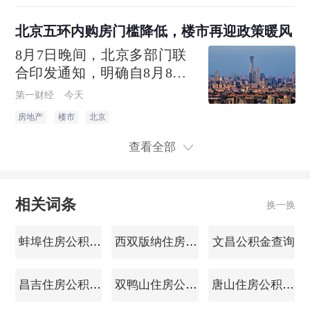
门店二手房签约量环比增长
13%，8月9日单日签约量创下
北京五环内购房门槛降低，楼市再迎政策暖风
6月以来峰值，8月以来日均
8月7日晚间，北京多部门联
签约量较7月增长9%
合印发通知，明确自8月8日
起，非京籍家庭购买五环内
第一财经
今天
商品住房的社保或个税缴纳
房地产
楼市
北京
年限，由“2年”调减为“1年”，
限购政策进一步优化。
查看全部
相关词条
换一换
蚌埠住房公积金查询
西双版纳住房公积金查询
文昌公积金查询
昌吉住房公积金查询
双鸭山住房公积金查询
唐山住房公积金查询