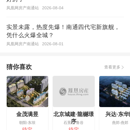
凤凰网房产南通站
2026-08-04
实景未露，热度先爆！南通四代宅新旗舰，
凭什么火爆全城？
凤凰网房产南通站
2026-08-01
猜你喜欢
查看更多
金茂满昱
北京城建·龍樾璟
兴达·东华
序
朝阳-东坝
石景山-鲁谷
燕郊-燕郊
待定
待定