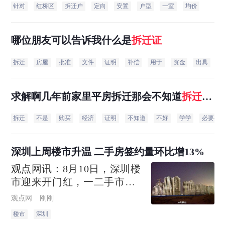
针对
红桥区
拆迁户
定向
安置
户型
一室
均价
哪位朋友可以告诉我什么是
拆迁
证
拆迁
房屋
批准
文件
证明
补偿
用于
资金
出具
金
求解啊几年前家里平房拆迁那会不知道
拆迁
证
是什么东西也就没办不知道现在还可不可以补
拆迁
不是
购买
经济
证明
不知道
不好
学学
必要条
办啊？
深圳上周楼市升温 二手房签约量环比增13%
观点网讯：8月10日，深圳楼
市迎来开门红，一二手市场
同步升温，购房需求加速释
观点网
刚刚
放。深圳贝壳研究院监测数
楼市
深圳
据显示，上周贝壳深圳合作