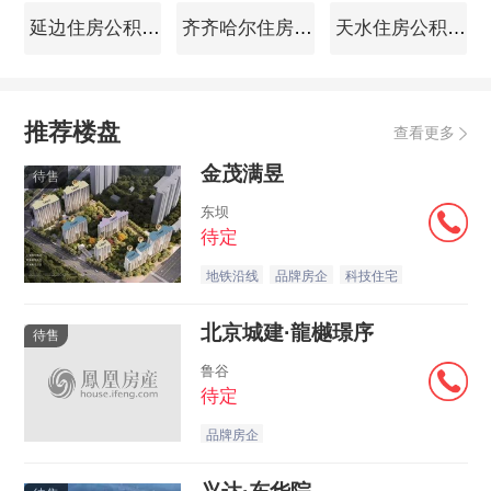
延边住房公积金查询
齐齐哈尔住房公积金查询
天水住房公积金查询
推荐楼盘
查看更多
金茂满昱
待售
东坝
待定
地铁沿线
品牌房企
科技住宅
北京城建·龍樾璟序
待售
鲁谷
待定
品牌房企