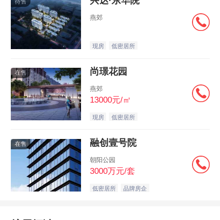
兴达·东华院
待售
燕郊
现房
低密居所
尚璟花园
在售
燕郊
13000元/㎡
现房
低密居所
融创壹号院
在售
朝阳公园
3000万元/套
低密居所
品牌房企