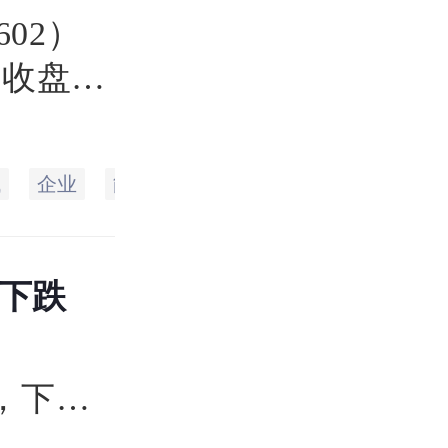
602）
，收盘于
.75
最低达
代
企业
能源
生态
空间
科技
国
.46亿
日下跌
币，下
易日的