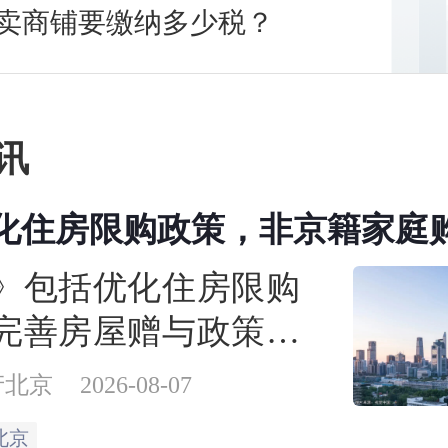
卖商铺要缴纳多少税？
讯
化住房限购政策，非京籍家庭
缴纳年限下调为一年
》包括优化住房限购
完善房屋赠与政策、
房公积金支持力度3个
产北京
2026-08-07
项政策措施。
北京