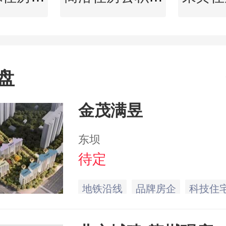
盘
金茂满昱
东坝
待定
地铁沿线
品牌房企
科技住