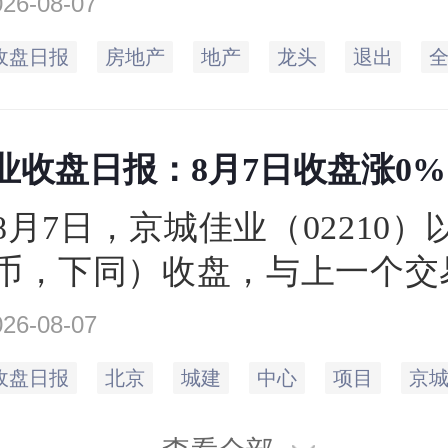
026-08-07
3.01元，下跌1%。当日最高价
收盘日报
房地产
地产
龙头
退出
.82元，成交量564.76万手
2亿元。
业收盘日报：8月7日收盘涨0%
年8月7日，京城佳业（02210）以
币，下同）收盘，与上⼀个交
京城佳业（02210）开盘价为1
026-08-07
价和最低价分别为1.62元和1.
收盘日报
北京
城建
中心
项目
京
交量总计0万手，总市值为0.6