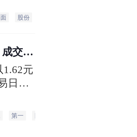
3元，
全面
股份
业务
亿元
资产
公司
，总市值
 成交0
1.62元
易⽇持
.62
62
城
第一
国际
大厦
信息
集团
人
亿元。