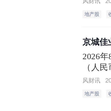
风财讯
2
收盘价
地产股
最低达2
297.9
京城佳
万手
2026
（人民
平。当日
风财讯
2
元，最高
地产股
元，成