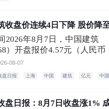
筑收盘价连续4日下降 股价降至4
间2026年8月7日，中国建筑
668）开盘报价4.57元（人民
收盘于4.52元，相比上一个交
026-08-07
.57元，下跌1.09%。当日最高
收盘日报
上海
中国
建筑
亿元
中
达4.51元，成交量188.62
67.68亿元。
盘日报：8月7日收盘涨1% 成交