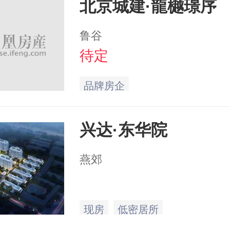
北京城建·龍樾璟序
鲁谷
待定
品牌房企
兴达·东华院
燕郊
现房
低密居所