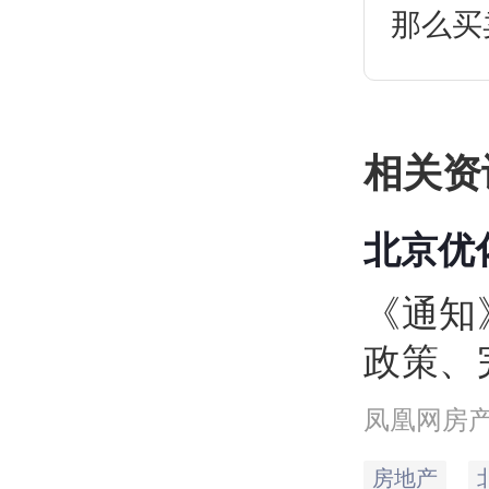
那么买
相关资
北京优
保个税
《通知
政策、
加大住
凤凰网房
方面7
房地产