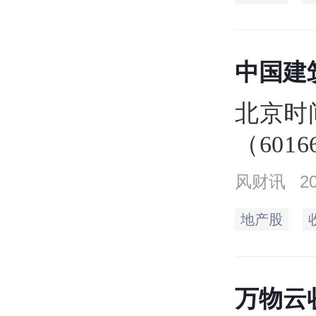
中国建
北京时
（601
同），
风财讯
2
收盘价4
地产股
元，最低
市值18
万物云收