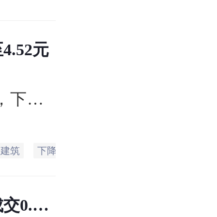
.52元
币，下
易日的
价4.57
国建筑
下降
公司
计划
股份
详细
万手，总
0.48