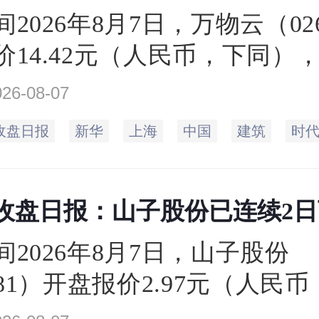
2026年8月7日，万物云（02
价14.42元（人民币，下同）
元，相比上一个交易日的收盘价14
026-08-07
涨1%。当日最高价14.9元，
收盘日报
新华
上海
中国
建筑
时
2元，成交量0.48万手，总市值171
日收盘日报：山子股份已连续2
间2026年8月7日，山子股份
981）开盘报价2.97元（人民
收盘于2.98元，相比上一个交