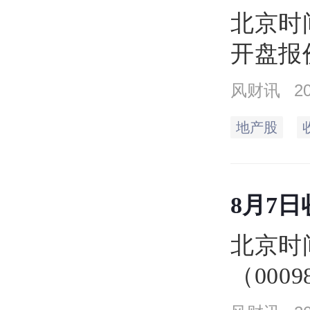
万手
北京时间
开盘报
14.9
风财讯
2
元，上
地产股
14.4
元。
8月7
北京时
（000
同），