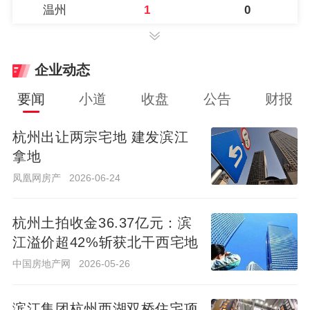
温州
1
0
企业动态
要闻
小道
收盘
公告
财报
杭州出让两宗宅地 建发滨江
拿地
杭州出让两宗宅地 建发滨江
拿地
凤凰网房产
2026-06-24
凤凰网房产
2026-06-24
杭州土拍收金36.37亿元：滨
江溢价超42%斩获北干西宅地
杭州土拍收金36.37亿元：滨
江溢价超42%斩获北干西宅地
中国房地产网
2026-05-26
中国房地产网
2026-05-26
滨江集团杭州西湖双桥住宅项
目拟建造9幢高层住宅
滨江集团杭州西湖双桥住宅项