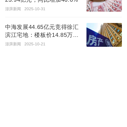
滨江集团：前三季度净利润
城
澎湃新闻
2025-10-31
23.94亿元，同比增加46.6%
项
澎湃新闻
2025-10-31
目
中海发展44.65亿元竞得徐汇
初
滨江宅地：楼板价14.85万元/
步
地产股8月7日收盘日报：滨江
平米刷新板块记录
澎湃新闻
2025-10-21
代
集团收盘下跌0.7% 报收于8.5
价
元/股
风财讯
昨天
上海八批次土拍收金198.77亿
10
元 徐汇滨江地块楼面价14.85
亿
滨江集团收盘日报：8月6日收
万/㎡创新高
元
风财讯
2025-10-20
盘跌0.81% 成交27.14万手
风财讯
2天前
溢价28.09%！中铁置业联合
体27.36亿元竞得杨浦滨江宅
滨江集团收盘日报：8月5日收
地
澎湃新闻
2025-09-05
盘涨1.29% 成交32.89万手
风财讯
3天前