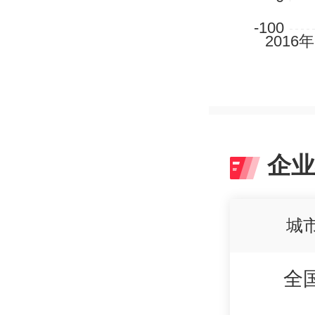
企业
城
全