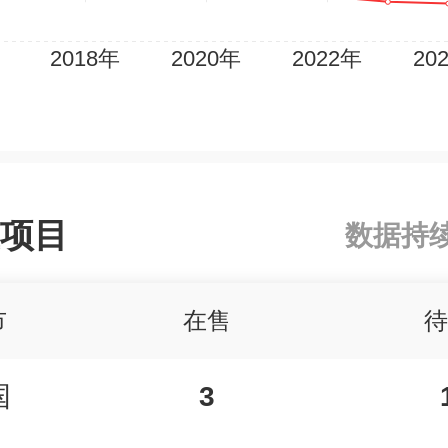
项目
数据持
市
在售
待
国
3