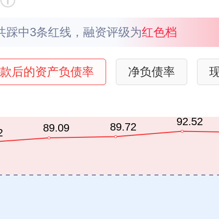
共踩中3条红线，融资评级为
红⾊档
款后的资产负债率
净负债率