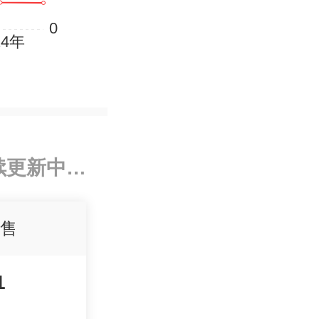
续更新中…
售
1