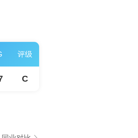
G
评级
7
C
同业对比