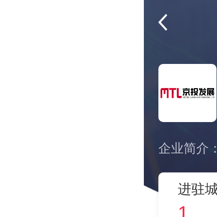
进驻城
1