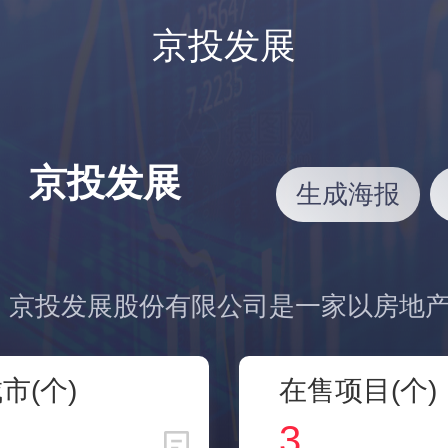
京投发展
京投发展
生成海报
市(个)
在售项目(个)
3