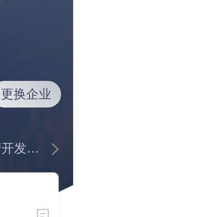
更换企业
企业简介：京投发展股份有限公司是一家以房地产开发、经营及租赁为主营业务的综合性企业。公司持续开展品牌建设工作,加大品牌宣传力度,参与了“2018轨道交通TOD与投融资创新论坛”等活动,在2018中国上市房企百强峰会、中国房企金融风控研讨会等行业重要会议及媒体上对“TOD智慧生态圈”商业逻辑、融资能力等进行了宣讲和阐述。公司名列2018年中国典型房企品牌指数TOP榜单第69名。